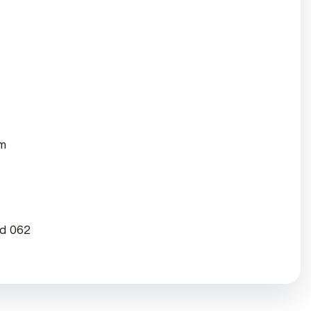
om
ad 062