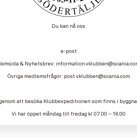
Du kan nå oss
e-post
emsida & Nyhetsbrev: information.vklubben@scania.c
Övriga medlemsfrågor: post.vklubben@scania.com
 genom att besöka Klubbexpeditionen som finns i byggn
Vi har öppet måndag till fredag kl 07.00 – 16.00